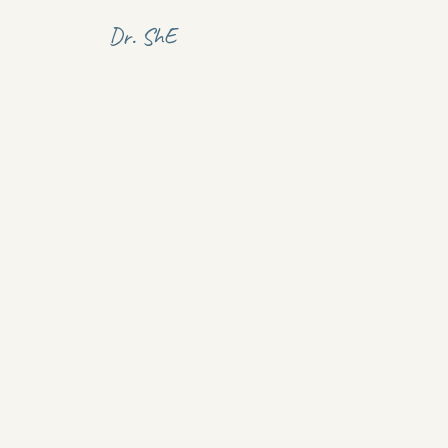
Dr. ShE